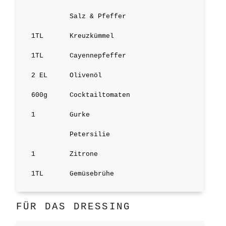
Salz & Pfeffer
1
TL
Kreuzkümmel
1
TL
Cayennepfeffer
2
EL
Olivenöl
600
g
Cocktailtomaten
1
Gurke
Petersilie
1
Zitrone
1
TL
Gemüsebrühe
FÜR DAS DRESSING