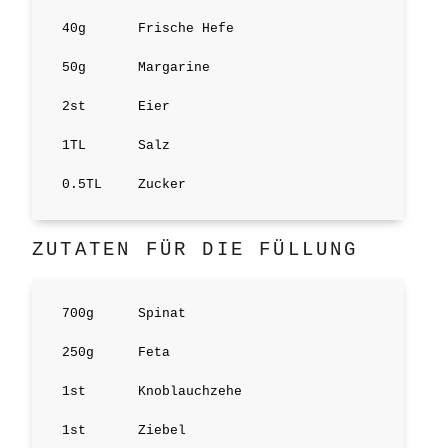
40
g
Frische Hefe
50
g
Margarine
2
st
Eier
1
TL
Salz
0.5
TL
Zucker
ZUTATEN FÜR DIE FÜLLUNG
700
g
Spinat
250
g
Feta
1
st
Knoblauchzehe
1
st
Ziebel